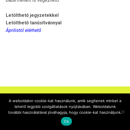
baba mellett is végezhető.
Letölthető jegyzetekkel
Letölthető tanúsítvánnyal
Áprilistól elérhető
A weboldalon cookie-kat használunk, amik segítenek minket a
lehető legjobb szolgáltatások nyújtásában. Weboldalunk
Energiagyógyász tanfolyam
további használatával jóváhagyja, hogy cookie-kat használjunk.
Ok
Megtanuljuk az emberi szervezet enegriaáramlását,