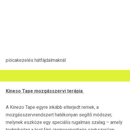
piócakezelés hátfájdalmaknál
Kineso Tape mozgásszervi terápia
A Kinezo Tape egyre inkább elterjedt remek, a
mozgásszervrendszert hatékonyan segítő módszer,
melynek eszköze egy speciális rugalmas szalag – amely
technikailag a test fájó izomcsoportjaira szakszerűen