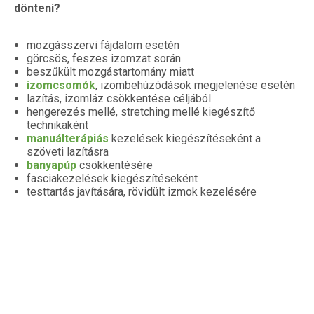
dönteni?
mozgásszervi fájdalom esetén
görcsös, feszes izomzat során
beszűkült mozgástartomány miatt
izomcsomók
, izombehúzódások megjelenése esetén
lazítás, izomláz csökkentése céljából
hengerezés mellé, stretching mellé kiegészítő
technikaként
manuálterápiás
kezelések kiegészítéseként a
szöveti lazításra
banyapúp
csökkentésére
fasciakezelések kiegészítéseként
testtartás javítására, rövidült izmok kezelésére