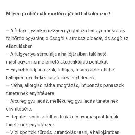
Milyen problémák esetén ajánlott alkalmazni?!
– A fülgyertya alkalmazása nyugtatóan hat gyermekre és
felnőttre egyaránt; elősegíti a stressz oldását, és segít az
ellazulásban.
– A fülgyertya stimulálja a hallójáratban található,
máshogyan nem elérhető akupunktúrás pontokat.
– Enyhébb fülpanaszok, fülfájás, fülviszketés, külső
hallójárat gyulladás tüneteinek enyhítésére.
– Nátha, allergiás nátha, megfázás, influenzás panaszok
tüneteinek enyhítésére.
– Arcüreg gyulladás, melléküreg gyulladás tüneteinek
enyhítésére.
– Repülés során a fülben kialakuló nyomásproblémák
tüneteinek enyhítésére.
– Vízi sportok, fürdés, strandolás utáni, a hallójáratban