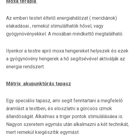
Moxa terápia
Az emberi testet éltető energiahálózat ( meridiánok)
elakadásai , remekül stimulálhatók hővel, vagy
gyógynövényekkel. A moxában mindkettő megtalálható.
Ilyenkor a testre apró moxa hengereket helyezek és ezek
a gyógynövény hengerek a hő segítsévével aktiválják az
energia rendszert.
Mátrix akupunktúrás tapasz
Egy speciális tapasz, ami segít fenntartani a megfelelő
áramlást a testben, és eloszlatni a görcsös izmok
állandóságát. Alkalmas a triger pontok stimulálásáea is.
Nagyon szeretem egymás után alkalmazni a két technikát,
mert remekül kiegészítik egymást.