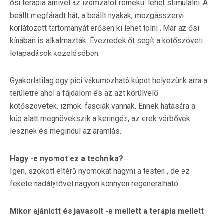
ősi terápia amivel az izomzatot remekül lehet stimulálni. A
beállt megfáradt hát, a beállt nyakak, mozgásszervi
korlátozott tartományát erősen ki lehet tolni . Már az ősi
kínában is alkalmazták. Évezredek őt segít a kötőszöveti
letapadások kezelésében.
Gyakorlatilag egy pici vákumozható kúpot helyezünk arra a
területre ahol a fájdalom és az azt körülvelő
kötőszövetek, izmok, fasciák vannak. Ennek hatására a
kúp alatt megnövekszik a keringés, az erek vérbővek
lesznek és megindul az áramlás.
Hagy -e nyomot ez a technika?
Igen, szokott eltérő nyomokat hagyni a testen , de ez
fekete nadálytővel nagyon könnyen regenerálható.
Mikor ajánlott és javasolt -e mellett a terápia mellett