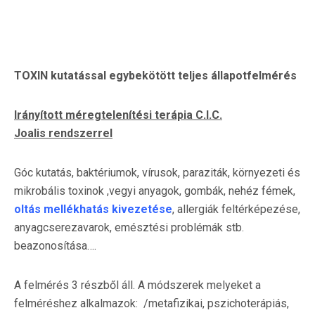
TOXIN kutatással egybekötött teljes állapotfelmérés
Irányított méregtelenítési terápia C.I.C.
Joalis rendszerrel
Góc kutatás, baktériumok, vírusok, paraziták, környezeti és
mikrobális toxinok ,vegyi anyagok, gombák, nehéz fémek,
oltás mellékhatás kivezetése
, allergiák feltérképezése,
anyagcserezavarok, emésztési problémák stb.
beazonosítása….
A felmérés 3 részből áll. A módszerek melyeket a
felméréshez alkalmazok: /metafizikai, pszichoterápiás,