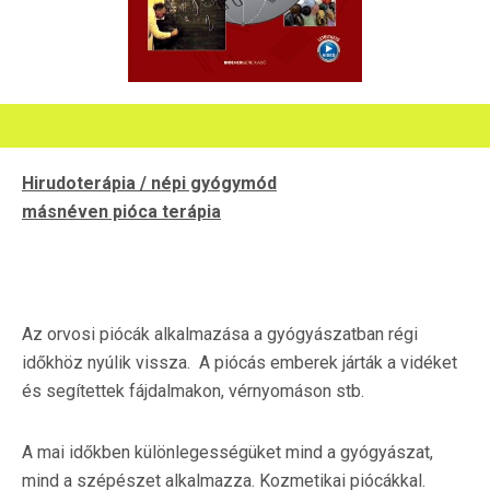
Hirudoterápia / népi gyógymód
másnéven pióca terápia
Az orvosi piócák alkalmazása a gyógyászatban régi
időkhöz nyúlik vissza. A piócás emberek járták a vidéket
és segítettek fájdalmakon, vérnyomáson stb.
A mai időkben különlegességüket mind a gyógyászat,
mind a szépészet alkalmazza. Kozmetikai piócákkal.