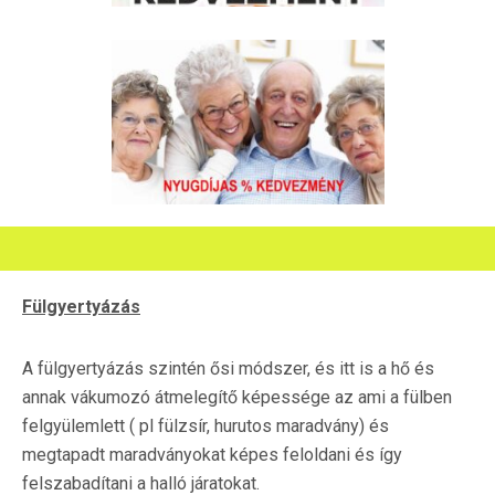
Fülgyertyázás
A fülgyertyázás szintén ősi módszer, és itt is a hő és
annak vákumozó átmelegítő képessége az ami a fülben
felgyülemlett ( pl fülzsír, hurutos maradvány) és
megtapadt maradványokat képes feloldani és így
felszabadítani a halló járatokat.