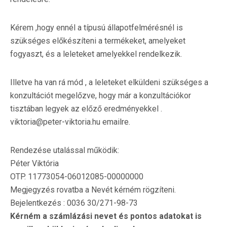
Kérem ,hogy ennél a típusú állapotfelmérésnél is
szükséges előkészíteni a termékeket, amelyeket
fogyaszt, és a leleteket amelyekkel rendelkezik.
Illetve ha van rá mód , a leleteket elküldeni szükséges a
konzultációt megelőzve, hogy már a konzultációkor
tisztában legyek az előző eredményekkel .
viktoria@peter-viktoria.hu emailre.
Rendezése utalással működik:
Péter Viktória
OTP. 11773054-06012085-00000000
Megjegyzés rovatba a Nevét kérném rögzíteni.
Bejelentkezés : 0036 30/271-98-73
Kérném a számlázási nevet és pontos adatokat is