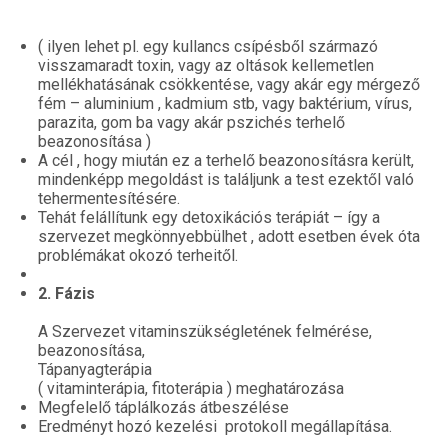
( ilyen lehet pl. egy kullancs csípésből származó
visszamaradt toxin, vagy az oltások kellemetlen
mellékhatásának csökkentése, vagy akár egy mérgező
fém – aluminium , kadmium stb, vagy baktérium, vírus,
parazita, gom ba vagy akár pszichés terhelő
beazonosítása )
A cél , hogy miután ez a terhelő beazonosításra került,
mindenképp megoldást is találjunk a test ezektől való
tehermentesítésére.
Tehát felállítunk egy detoxikációs terápiát – így a
szervezet megkönnyebbülhet , adott esetben évek óta
problémákat okozó terheitől.
2. Fázis
A Szervezet vitaminszükségletének felmérése,
beazonosítása,
Tápanyagterápia
( vitaminterápia, fitoterápia ) meghatározása
Megfelelő táplálkozás átbeszélése
Eredményt hozó kezelési protokoll megállapítása.