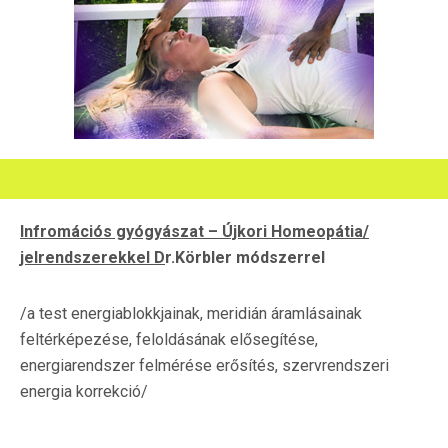
Infromációs gyógyászat – Újkori Homeopátia/
jelrendszerekkel D
r.Körbler módszerrel
/a test energiablokkjainak, meridián áramlásainak
feltérképezése, feloldásának elősegítése,
energiarendszer felmérése erősítés, szervrendszeri
energia korrekció/