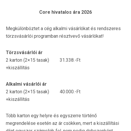
Core hivatalos ára 2026
Megkülönböztet a cég alkalmi vásárlókat és rendszeres
törzsvásárlói programban résztvevő vásárlókat!
Törzsvásárlói ár
2 karton (2×15 tasak) 31.338.-Ft
+kiszállítás
Alkalmi vásárlói ár
2 karton (2×15 tasak) 40.000.-Ft
+kiszállítás
Több karton egy helyre és egyszerre történő
megrendelése esetén az ár csökken, mert a kiszállítási
díjat egyszer számolják fel, nem pedig dobozonként.