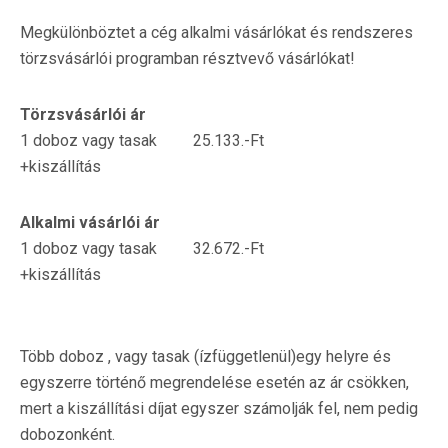
Megkülönböztet a cég alkalmi vásárlókat és rendszeres
törzsvásárlói programban résztvevő vásárlókat!
Törzsvásárlói ár
1 doboz vagy tasak 25.133.-Ft
+kiszállítás
Alkalmi vásárlói ár
1 doboz vagy tasak 32.672.-Ft
+kiszállítás
Több doboz , vagy tasak (ízfüggetlenül)egy helyre és
egyszerre történő megrendelése esetén az ár csökken,
mert a kiszállítási díjat egyszer számolják fel, nem pedig
dobozonként.