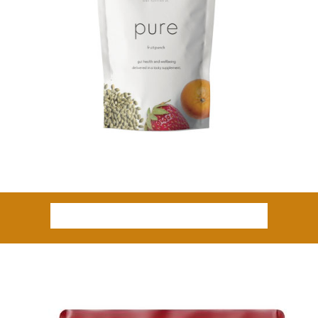
BEAT fogyasztói árak