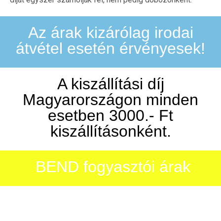
Az árak kizárólag irodai
átvétel esetén érvényesek!
A kiszállítási díj
Magyarországon minden
esetben 3000.- Ft
kiszállításonként.
BEND fogyasztói árak