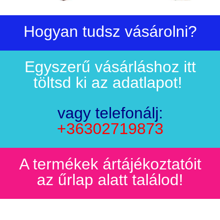
Hogyan tudsz vásárolni?
Eg
yszerű vásárláshoz itt
töltsd ki az adatlapot!
vagy telefonálj:
+36302719873
A termékek ártájékoztatóit
az űrlap alatt találod!