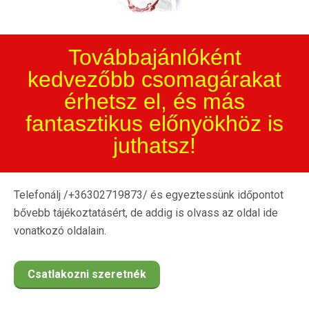
Továbbajánlóként
kedvezőbb csomagárakat
érhetsz el, és más
fantasztikus előnyökhöz is
juthatsz!
Telefonálj /+36302719873/ és egyeztessünk időpontot
bővebb tájékoztatásért, de addig is olvass az oldal ide
vonatkozó oldalain.
Csatlakozni szeretnék