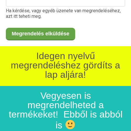
Ha kérdése, vagy egyéb üzenete van megrendeléséhez,
azt itt teheti meg.
Idegen nyelvű
megrendeléshez gördíts a
lap aljára!
Vegyesen is
megrendelheted a
termékeket! Ebből is abból
is