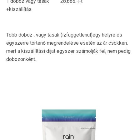
1 doboz vagy tasak 28.886.-Ft
+kiszállítás
Több doboz , vagy tasak (ízfüggetlenül)egy helyre és
egyszerre történő megrendelése esetén az ár csökken,
mert a kiszállítási díjat egyszer számolják fel, nem pedig
dobozonként.