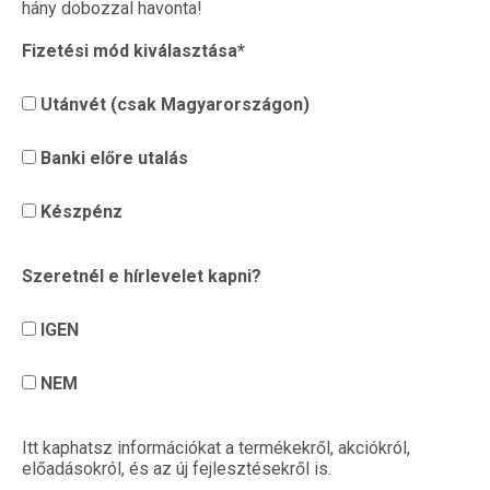
hány dobozzal havonta!
Fizetési mód kiválasztása*
Utánvét (csak Magyarországon)
Banki előre utalás
Készpénz
Szeretnél e hírlevelet kapni?
IGEN
NEM
Itt kaphatsz információkat a termékekről, akciókról,
előadásokról, és az új fejlesztésekről is.