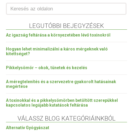
LEGUTÓBBI BEJEGYZÉSEK
Az igazság feltárása a környezetében lévő toxinokról
Hogyan lehet minimalizálni a káros mérgeknek való
kitettséget?
Pikkelysömör – okok, tünetek és kezelés
A méregtelenítés és a szervezetre gyakorolt hatásainak
megértése
A toxinokkal és a pikkelysömörben betöltött szerepükkel
kapcsolatos legújabb kutatások feltárása
VÁLASSZ BLOG KATEGÓRIÁINKBÓL
Alternatív Gyógyászat