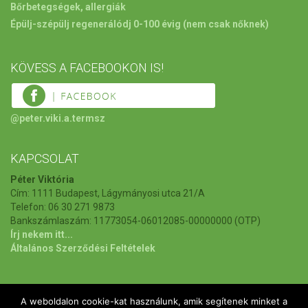
Bőrbetegségek, allergiák
Épülj-szépülj regenerálódj 0-100 évig
(nem csak nőknek)
KÖVESS A FACEBOOKON IS!
@peter.viki.a.termsz
KAPCSOLAT
Péter Viktória
Cím: 1111 Budapest, Lágymányosi utca 21/A
Telefon: 06 30 271 9873
Bankszámlaszám: 11773054-06012085-00000000 (OTP)
Írj nekem itt...
Általános Szerződési Feltételek
A weboldalon cookie-kat használunk, amik segítenek minket a
Kezdőlap