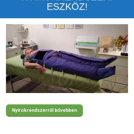
ESZKÖZ!
Nyirokrendszerről bővebben