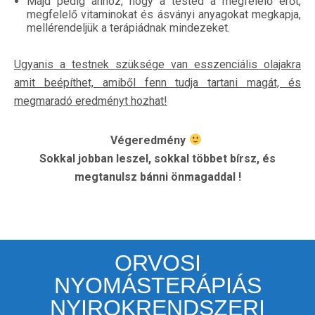
Majd pedig ahhoz, hogy a tested a megfelelő erőt,
megfelelő vitaminokat és ásványi anyagokat megkapja,
mellérendeljük a terápiádnak mindezeket.
Ugyanis a testnek szüksége van
esszenciális olajakra
amit beépíthet, amiből fenn tudja tartani magát, és
megmaradó eredményt hozhat!
Végeredmény
Sokkal jobban leszel, sokkal többet bírsz, és
megtanulsz bánni önmagaddal !
ORVOSI
NYOMÁSTERÁPIÁS
NYIROKRENDSZERI