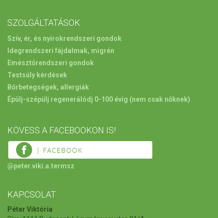
SZOLGÁLTATÁSOK
Szív, ér, és nyirokrendszeri gondok
Idegrendszeri fájdalmak, migrén
Emésztőrendszeri gondok
Testsúly kérdések
Bőrbetegségek, allergiák
Épülj-szépülj regenerálódj 0-100 évig
(nem csak nőknek)
KÖVESS A FACEBOOKON IS!
@peter.viki.a.termsz
KAPCSOLAT
Péter Viktória