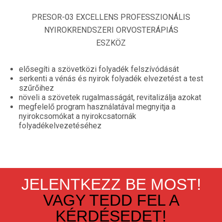
PRESOR-03 EXCELLENS PROFESSZIONÁLIS
NYIROKRENDSZERI ORVOSTERÁPIÁS
ESZKÖZ
elősegíti a szövetközi folyadék felszívódását
serkenti a vénás és nyirok folyadék elvezetést a test
szűrőihez
növeli a szövetek rugalmasságát, revitalizálja azokat
megfelelő program használatával megnyitja a
nyirokcsomókat a nyirokcsatornák
folyadékelvezetéséhez
JELENTKEZZ BE MOST!
VAGY TEDD FEL A
KÉRDÉSEDET!