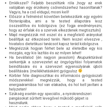
Emlékszel? Feljebb beszéltünk róla ,hogy az erek
valójában egy érzékeny csőrendszerhez hasonlítanak?
Vagyis, ha a cső eldugul, mosni kell!
Először a felmérést követően belekezdünk egy egyéni
fitoterápiába, ami a te tested állapotára lesz
összeállítva és kidolgozva. (ez fogja eredményezni,
hogy az érfalak és a szervek elkezdenek megtisztulni)
Majd megnézzük mit eszel és a megfelelő arányokat
beállítjuk az étkezésed terén. Nem leszel elveszve ,
hivatalos dietetikusi tanácsot kapsz terád kidolgozva.
Megnézzük hogyan férhet bele az életedbe egy kis
mozgás, egy kis lazítás és az milyen lehet!
Ha bevállalod (én nagyon javaslom) Akupunktúrával
serkentjük a szervezetet az öngyógyítási folyamatok
beindítására és a szervezet egyensúlyának újbóli
beállítására. (mellékhatásként gyógyulsz
Körbler féle diagnosztikai és információs gyógyászati
módszerekkel megnézzük, hogy a tested
energiaáramlása hol van elakadva, és hol kell javítani a
helyzeten!
Szükség esetén egy speciális , a nyirokrendszeri
pangásokat sűrített levegővel működő gépet is
használunk.