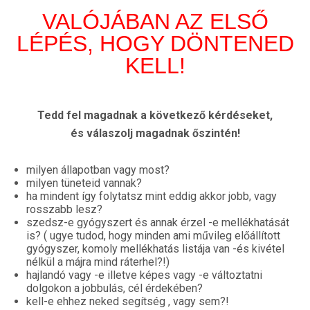
VALÓJÁBAN AZ ELSŐ
LÉPÉS, HOGY DÖNTENED
KELL!
Tedd fel magadnak a következő kérdéseket,
és válaszolj magadnak őszintén!
milyen állapotban vagy most?
milyen tüneteid vannak?
ha mindent így folytatsz mint eddig akkor jobb, vagy
rosszabb lesz?
szedsz-e gyógyszert és annak érzel -e mellékhatását
is? ( ugye tudod, hogy minden ami művileg előállított
gyógyszer, komoly mellékhatás listája van -és kivétel
nélkül a májra mind ráterhel?!)
hajlandó vagy -e illetve képes vagy -e változtatni
dolgokon a jobbulás, cél érdekében?
kell-e ehhez neked segítség , vagy sem?!