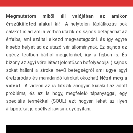
Megmutatom miből áll valójában az amikor
érszűkületed alakul ki!
A helytelen táplálkozás sok
salakot is ad ami a vérben utazik és sajnos betapadhat az
érfalba, ami ezáltal elkezd megvastagodni, és így egyre
kisebb helyet ad az utazó vér állománynak. Ez sajnos az
egész testben bárhol megjelenhet, így a fejben is. És
bizony az agyi vérellátást jelentősen befolyásolja. ( sajnos
sokat hallani a stroke nevű betegségről ami ugye agyi
érelzáródás és maradandó károkat okozhat)
Nézd meg a
videót
. A videón az is látszik ahogyan kialakul az adott
probléma, és az is hogy, megfelelő tápanyaggal, egy
speciális termékkel (SOUL) ezt hogyan lehet az ilyen
állapotokat jó eséllyel javítani, gyógyítani.