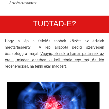
Szív és érrendszer
TUDTAD-E?
Hogy a lép a felelős többek között az érfalak
megtartásáért? A lép állapota pedig szervesen
összefügg a májjal.
Vagyis, akinek a hamar pattannak az
erei , minden esetben ki kell térnie egy máj és lép
regenerációra, ha tenni akar magáért.